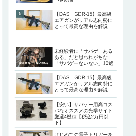
【DAS GDR-15】最高級
エアガンがリアル志向勢に
とって最高な理由を解説
未経験者に「サバゲーある
ある」だと思われがちな
「サバゲーないない」10選
【DAS GDR-15】最高級
エアガンがリアル志向勢に
とって最高な理由を解説
【安い】サバゲー用高コス
パなオススメの光学サイト
厳選4機種【税込2万円以
下】
はじめての電子トリガーを