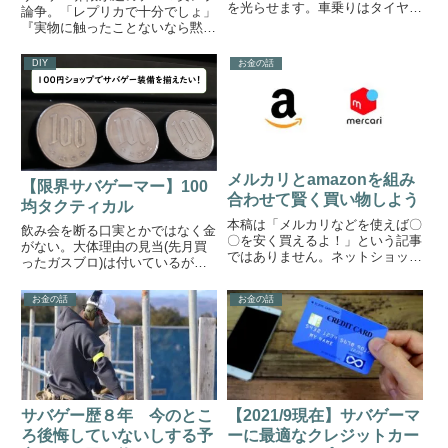
を光らせます。車乗りはタイヤを
論争。「レプリカで十分でしょ」
探し、カメコはレンズを探し、サ
『実物に触ったことないなら黙
バゲーマーは銃を探します。本稿
れ』「金持ちマウントですか？」
では「安く買いたい」と「高く売
『良いものを知らずに粗悪品で満
DIY
お金の話
りたい」がうずまくこの戦場で、
足しているだけだぞ』「それじゃ
少しでも高く手持ちのエアガン
ダメなんですか？」『だから実物
を...
を語るなって言ってんの』「十分
は...
メルカリとamazonを組み
【限界サバゲーマー】100
合わせて賢く買い物しよう
均タクティカル
本稿は「メルカリなどを使えば〇
飲み会を断る口実とかではなく金
〇を安く買えるよ！」という記事
がない。大体理由の見当(先月買
ではありません。ネットショッピ
ったガスブロ)は付いているがそ
ングで損をしないために、オーク
れを認めるわけにはいかないのが
ションやフリマアプリなどを上手
限界サバゲーマーです。少しでも
お金の話
お金の話
く使う方法をご紹介します。安
安くサバゲーするために100円シ
い/高いだけで買い物をすると、
ョップで買えるサバゲーグッズで
サバゲーのようなホビー関連の買
代用していきましょう。筆者の...
い...
サバゲー歴８年 今のとこ
【2021/9現在】サバゲーマ
ろ後悔していないしする予
ーに最適なクレジットカー