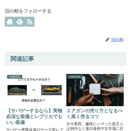
沼の精をフォローする
沼の精
関連記事
お金の話
お金の話
【サバゲーするなら】実物
エアガンの売り方となるべ
必須な装備とレプリカでも
く高く売るコツ
いい装備
古今東西、趣味にハマった貧乏人
は例外なく連日連夜中古市場に目
サバゲー界隈永遠のテーマ実レプ