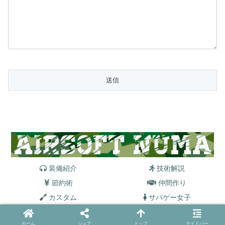
装備紹介
技術解説
節約術
仲間作り
カスタム
サバゲー女子
© 2021 サバゲー沼.
ホーム
シェア
トップ
サイドバー