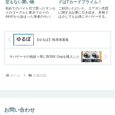
定もない買い物
ドはTカードプライム！
初めてのバイト代で買ったサンセ
ご好評いただいた、エアガン売買
イのゴーグルと東京マルイの
に関する記事に引き続き、本稿で
AK47から始まった筆者のサバゲ
は少しでもお得にサバゲーするた
ーライフも気付けば９年目です。
めのおすすめクレジットカードを
本稿では筆者が今のところ後悔し
ご紹介します。【前回記事】エア
ていない買い物を野放図に紹介し
ガンは欲しくなったらすぐ買っ
てみようと思います。誰にでもオ
て、いらなくなったらすぐ売るの
ススメ、とか初心者にオススメ、
が吉！サバゲーマーにおすすめの
【ゆるぼ】執筆者募集
と...
ク...
サバゲーその他諸々用にBONX Gripを購入した
ホーム
お金の話
お問い合わせ