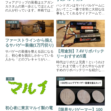
フォアグリップの装着はエアガン
ハンドガンはサバイバルゲームに
カスタムの第一歩としてほとんど
おいてここ一番で非常に大切な仕
の人が行っています。本稿ではそ
事をしてくれるサイドアームで
れぞれのフォアグリップがどのよ
す。弾が切れたときのとっさの応
うに操作性を改善してくれるのか
戦、閉所での小回り、そして何よ
解説していきます。フォアグリッ
戦術装備
装備
りロマン。マガジンを挿入してス
プ一つとっても、その銃の使い方
ライドを引けば気分はさながらハ
と性格を考慮して装着することで
リウッド映画の主人公です。本稿
サバゲー中にアドバンテージを取
で...
ることができるようになります。
ファーストラインから揃え
るサバゲー装備(1万円切り)
【用途別】7.4Vリポバッテ
サバゲーの装備を整える話になる
と、初心者を脱出しかかっている
リーおすすめ5選
人から「どのプレキャリがい
時代はリポだよ兄貴！というわけ
い？」という質問をよく投げかけ
でこれまで使ってきた中からおす
られるのですが、筆者の答えは
すめのリポバッテリーを紹介しま
「プレキャリいらなくね？」で
す。この手の「○○10選！」みた
す。ファーストラインさえ揃えて
いな記事って死ぬほど胡散臭いか
おけば迷彩やプレキャリがなくて
装備
DIY
ら大嫌いなタイトルなんですが、
も「それ...
PVが稼げるのでついつい付けて
しまうんですよね。沼の精すい...
初心者に東京マルイ製の電
【限界サバゲーマー】100