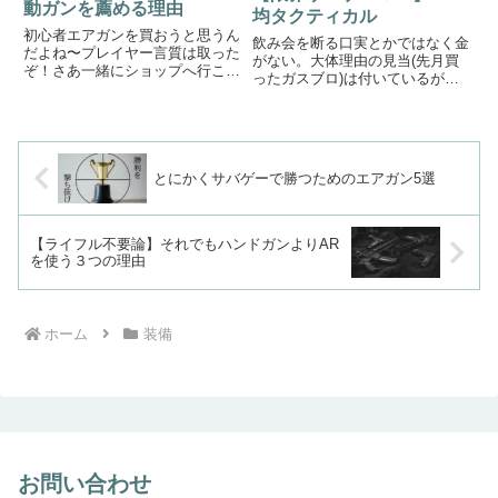
動ガンを薦める理由
均タクティカル
初心者エアガンを買おうと思うん
飲み会を断る口実とかではなく金
だよね〜プレイヤー言質は取った
がない。大体理由の見当(先月買
ぞ！さあ一緒にショップへ行こ
ったガスブロ)は付いているがそ
う！初心者とはいえどんなエアガ
れを認めるわけにはいかないのが
ンを買えばええんやろプレイヤー
限界サバゲーマーです。少しでも
とにかく初心者はマルイを買っと
安くサバゲーするために100円シ
け！間違いないぞ！初心者みんな
ョップで買えるサバゲーグッズで
そう言うけどさ、なんかマルイっ
代用していきましょう。筆者の...
て...
とにかくサバゲーで勝つためのエアガン5選
【ライフル不要論】それでもハンドガンよりAR
を使う３つの理由
ホーム
装備
お問い合わせ