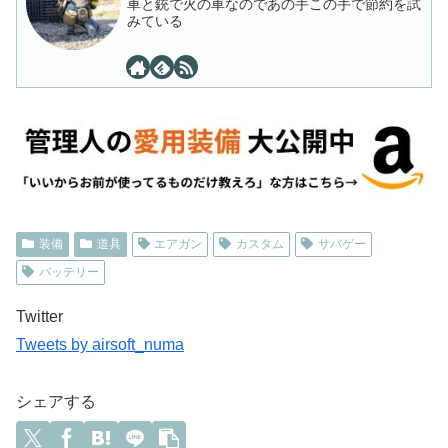
車と銃で火の車なのであの手この手で節約を試
みている
装備
道具
エアガン
カスタム
サバゲー
バッテリー
Twitter
Tweets by airsoft_numa
シェアする