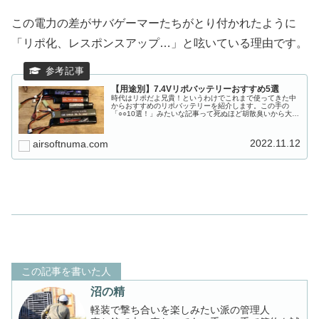
この電力の差がサバゲーマーたちがとり付かれたように
「リポ化、レスポンスアップ…」と呟いている理由です。
【用途別】7.4Vリポバッテリーおすすめ5選
時代はリポだよ兄貴！というわけでこれまで使ってきた中
からおすすめのリポバッテリーを紹介します。この手の
「○○10選！」みたいな記事って死ぬほど胡散臭いから大嫌
いなタイトルなんですが、PVが稼げるのでついつい付けて
しまうんですよね。沼の精すい...
2022.11.12
airsoftnuma.com
この記事を書いた人
沼の精
軽装で撃ち合いを楽しみたい派の管理人