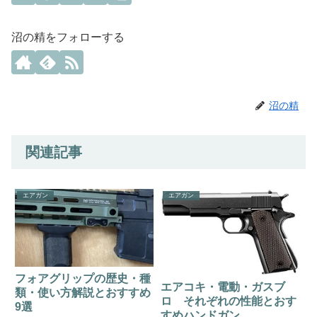
沼の精をフォローする
沼の精
関連記事
エアガン
エアガン
フォアグリップの歴史・種
エアコキ・電動・ガスブ
類・使い方解説とおすすめ
ロ それぞれの性能とおす
9選
すめハンドガン