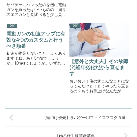
しょう。※本稿の内容は当然なが
カスタム
サバゲーにハマったのを機に電動
ら自己責任です。もう壊れたもの
ガンを買ったはいいものの、周り
を直すので、直らなくても筆者は
のエアガンと見比べると少し見劣
責任を負いかねます。
るから性能アップしたい！でも愛
銃をバラして部品を交換するのは
DIY
DIY
怖い！という人のために、部品交
電動ガンの初速アップに有
換なしでできるちょい足しカスタ
ム（調整？）を紹介します。初
効な4つのカスタムと行う
速...
べき順番
初速が物足りないこと、よくあり
ますよね。あと5m/sでしょう
【意外と大丈夫】その故障
か、10m/sでしょうか。いずれに
(?)経年劣化だから直せま
しても初速が足りない！と感じる
ときにはカスタムに手を出すこと
す
になります。なるべくリスクの低
おいおい！俺の銃こんなことにな
い方から、1個ずつ紹介していき
ってんだけど！どうやったら直せ
ます。でもちょっと待って！...
るの？もうお手上げなんだが！沼
の精まあ落ち着けって天下のマル
イ製でも使っていればヘタってき
ます。弾道が散るんだが完全ノー
メンテで使っているなら、多分イ
ンナーバレルが汚れています。
【頬づけ優先】サバゲー用フェイスマスク５選
バ...
【ゆるぼ】執筆者募集