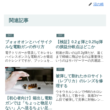
沼の精
関連記事
DIY
DIY
ブォォオオンとハイサイク
【検証】0.2ｇ弾と0.25g弾
ルな電動ガンの作り方
の損益分岐点はどこか
電子トリガーが普及してキレキレ
初速が高いのは0.2g弾だが、遠く
ハイレスポンスな電動ガンが最近
まで精確に飛ばせるのは重量弾と
のトレンドですが、ブッシュを抜
いうのはサバゲーマーの共通認識
いたり、制圧射撃にはまだまだハ
です。本稿ではサバゲーでよく使
イサイクルが有効。狙うサイクル
われる0.2g弾、0.25g弾の初速と
DIY
DIY
によってカスタムレシピは変わっ
1m時点での弾速を計測してどこ
被弾して割れたホロサイト
てくるので、目標とするサイクル
まで0.2g弾が先に到着するのか計
ごとにこんな感じのカスタムを
算してみました...
（レプリカ）のレンズを修
す...
理する
ウキウキルンルンでHWのホロレ
プを導入して数十分、装着3ゲー
【初心者向け】箱出し電動
ム目で被弾して見事に対物レンズ
ガンでは「ちょっと物足り
がブチ割れてしまいました。それ
では気を取り直して直していきま
ない」人へ送るちょい足し