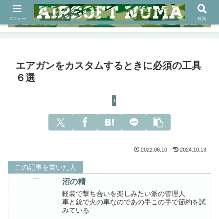
メニュー
検索
エアガンをカスタムするときに必須の工具
６選
DIY
2022.06.10
2024.10.13
この記事を書いた人
沼の精
軽装で撃ち合いを楽しみたい派の管理人
車と銃で火の車なのであの手この手で節約を試
みている