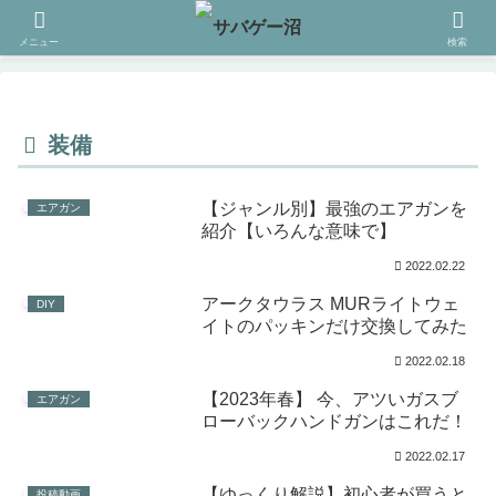
メニュー
検索
装備
【ジャンル別】最強のエアガンを
エアガン
紹介【いろんな意味で】
2022.02.22
アークタウラス MURライトウェ
DIY
イトのパッキンだけ交換してみた
2022.02.18
【2023年春】 今、アツいガスブ
エアガン
ローバックハンドガンはこれだ！
2022.02.17
【ゆっくり解説】初心者が買うと
投稿動画