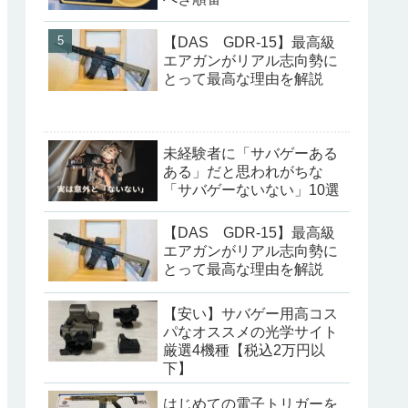
【DAS GDR-15】最高級
エアガンがリアル志向勢に
とって最高な理由を解説
未経験者に「サバゲーある
ある」だと思われがちな
「サバゲーないない」10選
【DAS GDR-15】最高級
エアガンがリアル志向勢に
とって最高な理由を解説
【安い】サバゲー用高コス
パなオススメの光学サイト
厳選4機種【税込2万円以
下】
はじめての電子トリガーを