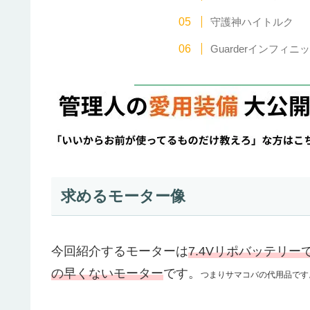
守護神ハイトルク
Guarderインフィ
求めるモーター像
今回紹介するモーターは
7.4Vリポバッテリ
の早くないモーター
です。
つまりサマコバの代用品です