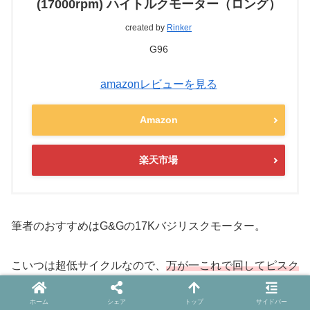
(17000rpm) ハイトルクモーター（ロング）
created by
Rinker
G96
amazonレビューを見る
Amazon
楽天市場
筆者のおすすめはG&Gの17Kバジリスクモーター。
こいつは超低サイクルなので、
万が一これで回してピスク
ラするならどう考えてもAOE調整がおかしいか、スプリ
ホーム
シェア
トップ
サイドバー
ングレートが高すぎ
ます。