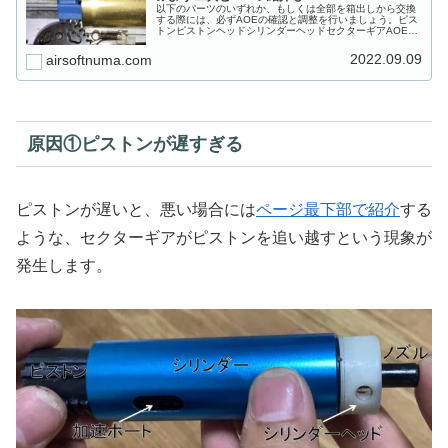
以下のパーツのいずれか、もしくは全部を箱出しから交換
する際には、必ずAOEの確認と調整を行いましょう。ピス
トンピストンヘッドシリンダーヘッドセクターギアAOE調
整をサボるとメカボの中のいずれかのパーツが壊れる原因
になります（どれが壊れるかは...
2022.09.09
airsoftnuma.com
原因①ピストンが遅すぎる
ピストンが遅いと、悪い場合には
ページ最下部で紹介
する
ような、セクターギアがピストンを追い越すという現象が
発生します。