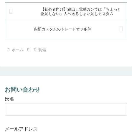
く」なります。関連記事①：
になってきました。どのくらいヤ
【サ...
【初心者向け】箱出し電動ガンでは「ちょっと
バいかというと、このブログを...
物足りない」人へ送るちょい足しカスタム
内部カスタムのトレードオフ条件
ホーム
装備
お問い合わせ
氏名
メールアドレス