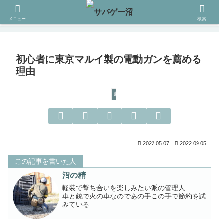
メニュー
検索
初心者に東京マルイ製の電動ガンを薦める
理由
装備
2022.05.07
2022.09.05
この記事を書いた人
沼の精
軽装で撃ち合いを楽しみたい派の管理人
車と銃で火の車なのであの手この手で節約を試
みている