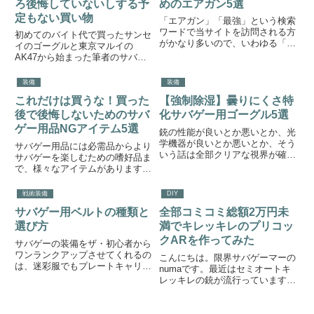
ろ後悔していないしする予
めのエアガン5選
定もない買い物
「エアガン」「最強」という検索
ワードで当サイトを訪問される方
初めてのバイト代で買ったサンセ
がかなり多いので、いわゆる「最
イのゴーグルと東京マルイの
強のエアガン」なんてものはなく
AK47から始まった筆者のサバゲ
て、愛着の湧くエアガンを持って
ーライフも気付けば９年目です。
フィールドに通い詰めるのが最強
本稿では筆者が今のところ後悔し
装備
装備
になる一番の近道だよという記事
ていない買い物を野放図に紹介し
を書きました。↓最強のエアガ
これだけは買うな！買った
【強制除湿】曇りにくさ特
てみようと思います。誰にでもオ
ン...
ススメ、とか初心者にオススメ、
後で後悔しないためのサバ
化サバゲー用ゴーグル5選
と...
ゲー用品NGアイテム5選
銃の性能が良いとか悪いとか、光
学機器が良いとか悪いとか、そう
サバゲー用品には必需品からより
いう話は全部クリアな視界が確保
サバゲーを楽しむための嗜好品ま
できていて初めてできる話です。
で、様々なアイテムがあります。
そもそもゴーグルが曇ってしまっ
もちろん各分野におすすめのアイ
ては性能も何もお話になりませ
テムがありますが、同時に絶対に
戦術装備
DIY
ん。ゴーグルを曇らせないための
買わないほうがいいものと最初に
手段も色々と紹介していますが、
サバゲー用ベルトの種類と
全部コミコミ総額2万円未
買うと後悔するものがあります。
本...
絶対買わないほうがいいものこ
選び方
満でキレッキレのプリコッ
こ...
クARを作ってみた
サバゲーの装備をザ・初心者から
ワンランクアップさせてくれるの
こんにちは。限界サバゲーマーの
は、迷彩服でもプレートキャリア
numaです。最近はセミオートキ
でもなく、ベルトです。適切なベ
レッキレの銃が流行っていますよ
ルトを選んでサバゲー装備をレベ
ね。なので筆者もそろそろ軍拡し
ルアップさせましょう。ベルトを
ようと思ったのですが…会社を辞
着けるだけでもだいぶ「それっぽ
めたらいよいよ金欠がヤバいこと