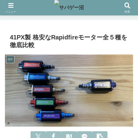
メニュー
検索
41PX製 格安なRapidfireモーター全５種を
徹底比較
DIY