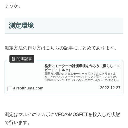
ょうか。
測定環境
測定方法の作り方はこちらの記事にまとめてあります。
格安にモーターの計測環境を作ろう（慣らし・ス
ピード・トルク）
電動ガン用のカスタムモーターってたくさんありますよ
ね。どれもハイスピードやハイトルクを謳っていますが、
実際のスペックは使ってみないとわからない。とはいえ使
ってみたところで「体感」以外で差を計るのが難しいのが
悩みどころです。というわけで今回は...
2022.12.27
airsoftnuma.com
測定はマルイのメカボにVFCのMOSFETを投入した状態
で行います。