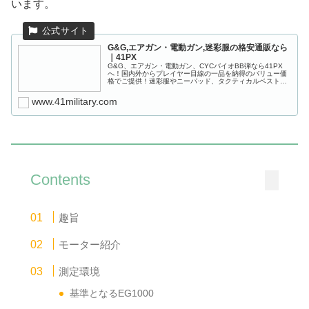
います。
G&G,エアガン・電動ガン,迷彩服の格安通販なら
｜41PX
G&G、エアガン・電動ガン、CYCバイオBB弾なら41PX
へ！国内外からプレイヤー目線の一品を納得のバリュー価
格でご提供！迷彩服やニーパッド、タクティカルベスト、
ガンケースなどサバゲー用品も豊富に取り揃えておりま
す。
www.41military.com
Contents
趣旨
モーター紹介
測定環境
基準となるEG1000