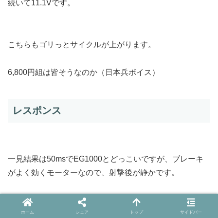
続いて11.1Vです。
こちらもゴリっとサイクルが上がります。
6,800円組は皆そうなのか（日本兵ボイス）
レスポンス
一見結果は50msでEG1000とどっこいですが、ブレーキ
がよく効くモーターなので、射撃後が静かです。
ビールみたいな話をしますが、ピストンの打撃後の雑味が
少ないです。
ホーム
シェア
トップ
サイドバー