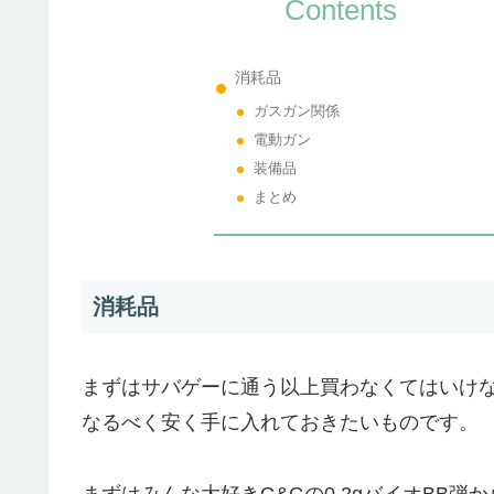
Contents
消耗品
ガスガン関係
電動ガン
装備品
まとめ
消耗品
まずはサバゲーに通う以上買わなくてはいけ
なるべく安く手に入れておきたいものです。
まずはみんな大好き
G&Gの0.2gバイオBB弾
か