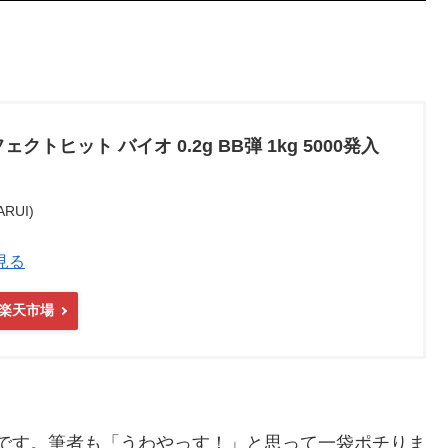
クトヒット バイオ 0.2g BB弾 1kg 5000発入
RUI)
見る
楽天市場
が底値です。筆者も「うわやっす！」と思って一袋ポチりま