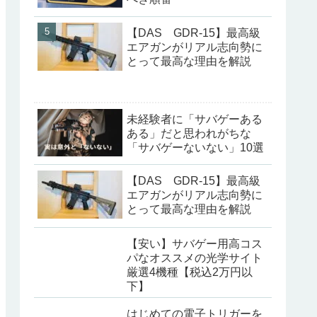
【DAS GDR-15】最高級
エアガンがリアル志向勢に
とって最高な理由を解説
未経験者に「サバゲーある
ある」だと思われがちな
「サバゲーないない」10選
【DAS GDR-15】最高級
エアガンがリアル志向勢に
とって最高な理由を解説
【安い】サバゲー用高コス
パなオススメの光学サイト
厳選4機種【税込2万円以
下】
はじめての電子トリガーを