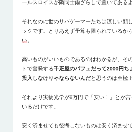
ールスロイスが隣同士雨ざらしで置いてある
それなのに世のサバゲーマーたちは涼しい顔
ックです。とりあえず予算も限られているか
い
。
高いものがいいものであるのはわかるが、そ
トで奮発する
千疋屋のパフェだって2000円ち
投入しなけりゃならないんだ
と思うのは至極
それより実物光学が8万円で「安い！」とか
いるだけです。
安く済ませても後悔しないものは安く済ませ