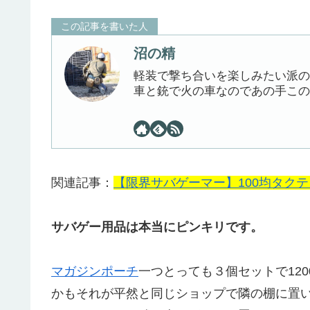
この記事を書いた人
沼の精
軽装で撃ち合いを楽しみたい派の
車と銃で火の車なのであの手この
関連記事：
【限界サバゲーマー】100均タク
サバゲー用品は本当にピンキリです。
マガジンポーチ
一つとっても３個セットで12
かもそれが
平然と同じショッ
プで隣の棚に置