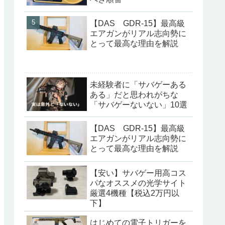
【DAS GDR-15】最高級
エアガンがリアル志向勢に
とって最高な理由を解説
未経験者に「サバゲーある
ある」だと思われがちな
「サバゲーないない」10選
【DAS GDR-15】最高級
エアガンがリアル志向勢に
とって最高な理由を解説
【安い】サバゲー用高コス
パなオススメの光学サイト
厳選4機種【税込2万円以
下】
はじめての電子トリガーを