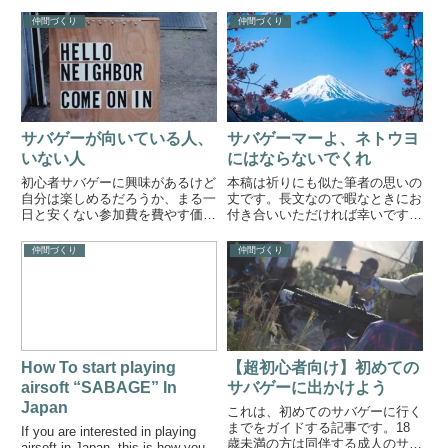
仲間づくり
仲間づくり
サバゲーが向いている人、
サバゲーマーよ、ネトウヨ
いない人
にはならないでくれ
初心者サバゲーに興味があるけど
本稿は祈りにも似た筆者の思いの
自分は楽しめるだろうか、まる一
丈です。長文なので暇なときにお
日と安くない参加費を費やす価値
付き合いいただければ幸いです。
はあるんだろうか？サバゲーに限
筆者は過去に様々なナショナリテ
らず、新しい趣味を前にした人は
ィの背景を持つ人とサバゲーで出
仲間づくり
仲間づくり
大体同じ悩みを抱えています。趣
会ったり、彼らをサバゲーに連れ
味に費やされるお金や時間は、そ
て行ったりしました。その度にサ
の趣味にハマっていない人から
バゲーという自由で楽しい遊び
す...
が...
How To start playing
【超初心者向け】初めての
airsoft “SABAGE” In
サバゲーに出かけよう
Japan
これは、初めてのサバゲーに行く
までをガイドする記事です。18
If you are interested in playing
歳未満の方は同伴する成人のサイ
airsoft in Japan, this is how you