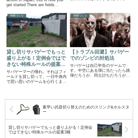
ン入りの承諾書を用意しましょ
get started.There are fields
う。準備するものタオル飲み物汚
around Tokyo as wellAirs...
れてもいい靴と服（ジーパン＋長
仲間づくり
仲間づくり
袖シャツ+トレッキングブーツ推
奨）軍手など手袋さあ、準備はで
き...
貸し切りサバゲーでもっと
【トラブル回避】サバゲー
盛り上がる！定例会ではで
でのゾンビの対処法
きない特殊ルールの提案3
サバゲーは自己申告のゲームで
種
す。中空にある弾に当たったら跳
サバゲーマーの憧れ。それはフィ
弾だろうが、同士討ちだろうが、
ールドを貸し切って、一日中身内
威力が弱かろうがヒットです。残
で思い思いのゲームを心行くまで
念なことにその自己申告ができな
楽しむこと。本稿ではそんな貸し
い人が一定数いるのは事実です。
切りに漕ぎつけたサバゲーマー
そのように自己申告できない人は
が、もっとゲームを楽しめるよう
ゾンビと呼ばれ、蛇蝎のごとく忌
なルールを提案します。本稿が想
み...
定しているシチュエーションは
素早い武器切り替えのためのスリング&ホルスタ
「友...
ー
貸し切りサバゲーでもっと盛り上がる！定例会
ではできない特殊ルールの提案3種