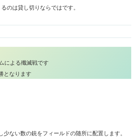
きるのは貸し切りならではです。
ームによる殲滅戦です
勝となります
し少ない数の銃をフィールドの随所に配置します。