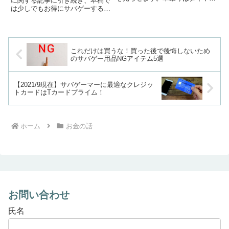
に関する記事に引き続き、本稿で
探し、カメコはレンズを探し、サ
は少しでもお得にサバゲーするた
バゲーマーは銃を探します。本稿
めのおすすめクレジットカードを
では「安く買いたい」と「高く売
ご紹介します。【前回記事】エア
りたい」がうずまくこの戦場で、
ガンは欲しくなったらすぐ買っ
少しでも高く手持ちのエアガン
て、いらなくなったらすぐ売るの
を...
が吉！サバゲーマーにおすすめの
これだけは買うな！買った後で後悔しないため
ク...
のサバゲー用品NGアイテム5選
【2021/9現在】サバゲーマーに最適なクレジッ
トカードはTカードプライム！
ホーム
お金の話
お問い合わせ
氏名