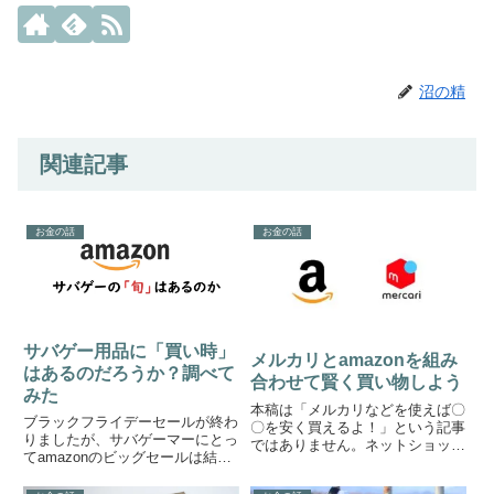
沼の精
関連記事
お金の話
お金の話
サバゲー用品に「買い時」
メルカリとamazonを組み
はあるのだろうか？調べて
合わせて賢く買い物しよう
みた
本稿は「メルカリなどを使えば〇
ブラックフライデーセールが終わ
〇を安く買えるよ！」という記事
りましたが、サバゲーマーにとっ
ではありません。ネットショッピ
てamazonのビッグセールは結構
ングで損をしないために、オーク
恩恵の少ないもの。それでも物に
ションやフリマアプリなどを上手
よっては安い時期と高い時期があ