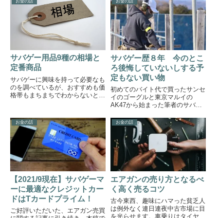
く使う方法をご紹介します。安
お金の話
お金の話
ります。今回はamazonウォッチ
い/高いだけで買い物をすると、
ャー必須のプラグインである
サバゲーのようなホビー関連の買
keepaを使ってサバゲー...
い...
サバゲー用品9種の相場と
サバゲー歴８年 今のとこ
定番商品
ろ後悔していないしする予
定もない買い物
サバゲーに興味を持って必要なも
のを調べているが、おすすめも価
初めてのバイト代で買ったサンセ
格帯もまちまちでわからないとい
イのゴーグルと東京マルイの
う方も多いのではないかと思いま
AK47から始まった筆者のサバゲ
す。本稿では「まともに使える最
ーライフも気付けば９年目です。
低ライン」の装備を調達できる価
本稿では筆者が今のところ後悔し
お金の話
お金の話
格帯を片っ端から紹介していきま
ていない買い物を野放図に紹介し
す。なお、本稿では製品ごとに
てみようと思います。誰にでもオ
価...
ススメ、とか初心者にオススメ、
と...
【2021/9現在】サバゲーマ
エアガンの売り方となるべ
ーに最適なクレジットカー
く高く売るコツ
ドはTカードプライム！
古今東西、趣味にハマった貧乏人
は例外なく連日連夜中古市場に目
ご好評いただいた、エアガン売買
を光らせます。車乗りはタイヤを