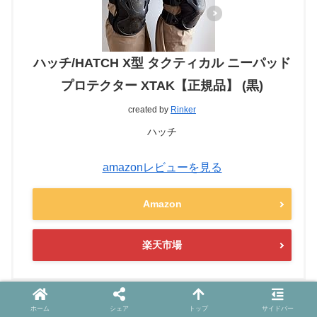
ハッチ/HATCH X型 タクティカル ニーパッド
プロテクター XTAK【正規品】 (黒)
created by
Rinker
ハッチ
amazonレビューを見る
Amazon
楽天市場
ホーム
シェア
トップ
サイドバー
ド定番。
HATCH X TAK
です。何を隠そう
安くて頑丈
。筆