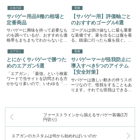
ってしまいます。そんなときに初
在は冬場でもガツガツとブローバ
心者の銃選びを力強くサポートで
ックを楽しめるようになってきま
お金の話
装備
きる方法を伝授します。本稿では
した。本稿では今サバゲーマーに
男女という表現を用いますが、
サバゲー用品9種の相場と
【サバゲー用】評価軸ごと
人気のハンドガンを紹介します。
ジ...
ガスブロ以外にも選択肢はある...
定番商品
のおすすめゴーグル6選
サバゲーに興味を持って必要なも
ゴーグルは掛け値なしに最も重要
のを調べているが、おすすめも価
な装備です。家を出るには服を着
格帯もまちまちでわからないとい
る。銭湯に行ったら服を脱ぐ。サ
う方も多いのではないかと思いま
バゲーに行くならゴーグルを買い
す。本稿では「まともに使える最
ましょう。また、ゴーグルに曇り
エアガン
装備
低ライン」の装備を調達できる価
は大敵です。曇らせない方法も合
とにかくサバゲーで勝つた
サバゲーマーが怪我防止に
格帯を片っ端から紹介していきま
わせてお読み下さい。ゴーグル比
す。なお、本稿では製品ごとに
較それでは定番のゴーグル（す
めのエアガン5選
導入すべき5つのアイテム
価...
べ...
【安全対策】
「エアガン」「最強」という検索
ワードで当サイトを訪問される方
サバゲーは激しい動きの伴うスポ
がかなり多いので、いわゆる「最
ーツなので、怪我をすることもあ
強のエアガン」なんてものはなく
ります。それでも怪我はできるこ
て、愛着の湧くエアガンを持って
とならしたくないし、装備で防げ
フィールドに通い詰めるのが最強
るならそれに越したことはありま
になる一番の近道だよという記事
せんよね。今回は筆者が使ってい
を書きました。↓最強のエアガ
る、フィールドのレギュレーショ
ン...
ファーストラインから揃えるサバゲー装備(1万
ンではまず案内されない装備を
円切り)
紹...
エアガンのカスタムは何から始めればいいのか