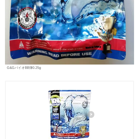
G&GバイオBB弾0.25g