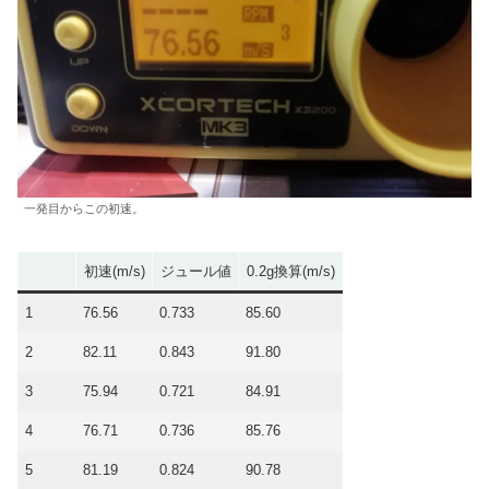
一発目からこの初速。
初速(m/s)
ジュール値
0.2g換算(m/s)
1
76.56
0.733
85.60
2
82.11
0.843
91.80
3
75.94
0.721
84.91
4
76.71
0.736
85.76
5
81.19
0.824
90.78