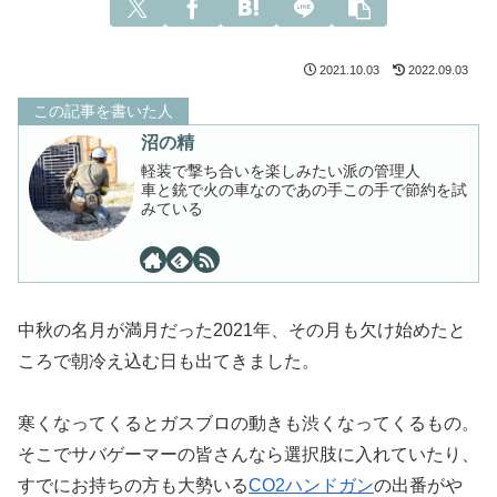
2021.10.03
2022.09.03
この記事を書いた人
沼の精
軽装で撃ち合いを楽しみたい派の管理人
車と銃で火の車なのであの手この手で節約を試
みている
中秋の名月が満月だった2021年、その月も欠け始めたと
ころで朝冷え込む日も出てきました。
寒くなってくるとガスブロの動きも渋くなってくるもの。
そこでサバゲーマーの皆さんなら選択肢に入れていたり、
すでにお持ちの方も大勢いる
CO2ハンドガン
の出番がや