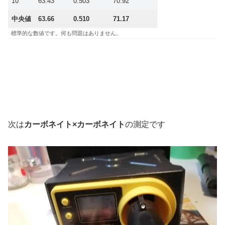
10
63.43
0.503
70.92
中央値
63.66
0.510
71.17
標準的な数値です。何も問題はありません。
次は
カーボネイト×カーボネイト
の測定です