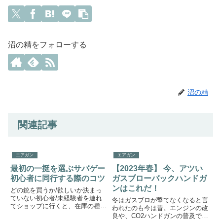
沼の精をフォローする
沼の精
関連記事
エアガン
エアガン
最初の一挺を選ぶサバゲー
【2023年春】 今、アツい
初心者に同行する際のコツ
ガスブローバックハンドガ
ンはこれだ！
どの銃を買うか/欲しいか決まっ
ていない初心者/未経験者を連れ
冬はガスブロが撃てなくなると言
てショップに行くと、在庫の種類
われたのも今は昔。エンジンの改
に圧倒されてなかなか選べなくな
良や、CO2ハンドガンの普及で現