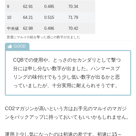
9
62.91
0.495
70.34
10
64.21
0.515
71.79
中央値
62.98
0.496
70.42
普通にマルイの銃を撃った感じの数字が出ました
CQBでの使用や、とっさのセカンダリとして撃つ
分には申し分ない数字が出ました。ハンマースプ
リングの味付けでもう少し低い数字が出るかと思
っていましたが、十分実用に耐えられそうです。
CO2マガジンが高いという方はお手元のマルイのマガジ
ンをバックアップに持っておいてもいいかもしれません。
運用上少し気になったのは初速の差です。初速に15～