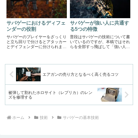
もよくあります。それならハン
化し...
ド...
サバゲーにおけるディフェ
サバゲーが強い人に共通す
ンダーの役割
る5つの特徴
サバゲーのプレイヤーをざっくり
普段はサバゲーの技術について書
と立ち回りで分けるとアタッカー
いているのですが、本稿ではそれ
とデイフェンダーに分けられま
らを全部すっ飛ばして「強い人」
す。アタッカーは最前線をゴリゴ
とはどんな人なのかという特徴に
リと切り開いていく人ですが、デ
迫ってみようと思います。共通す
ィフェンダーについては認識が割
る原則はS.A.S.(Speed,
れています。本稿ではディフェン
Aggression, Surprise)への耐性と
ダーに期待されている役割と、理
S...
エアガンの売り方となるべく高く売るコツ
想...
被弾して割れたホロサイト（レプリカ）のレン
ズを修理する
ホーム
技術
サバゲーの基本技術