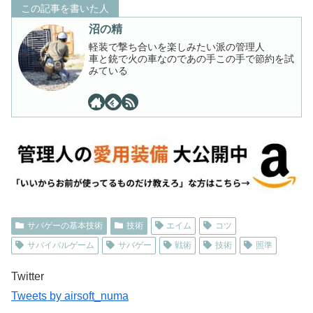
この記事を書いた人
沼の精
軽装で撃ち合いを楽しみたい派の管理人
車と銃で火の車なのであの手この手で節約を試
みている
サバゲーの基本技術
技術
エイム
コツ
サバイバルゲーム
サバゲー
戦術
技術
照準
Twitter
Tweets by airsoft_numa