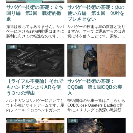
サバゲー技術の基礎：立ち
サバゲー技術の基礎：体の
回り編 第3回 戦術的撤
使い方編 第１回 体幹を
退
ブレさせない
撤退は敗北ではありません。サバ
サバゲーの技術は星の数ほどあり
ゲーにおける戦術的撤退はまさに
ますが、すべてに通底するのは適
勝利に向けての転進なのです。前
切に体を使うことです。索敵、撃
線を上げることと同じくらい大切
ち合いすべてにおいて、適切に荷
なのは前線を維持することである
重をコントロールすることで優位
技術
技術
と述べましたが、敵の勢いが強す
性を積み重ねていくことができま
ぎたり、味方が追い付いていない
す。技術関係の記事一覧はこちら
場合には前線を下げることも作
から銃と体を一体化しよう電動
戦...
ガ...
【ライフル不要論】それで
サバゲー技術の基礎：
もハンドガンよりARを使
CQB編 第１回CQBの突
う３つの理由
入
ハンドガンはサバゲーにおいてと
技術関係の記事一覧はこちらから
ても心強いサイドアームです。屋
CQB(Close Quarters Battle)は非
内フィールドではハンドガンのみ
常にスリリングで奥深い戦闘領域
をレンタルしているフィールドも
ですが、フィールド内のキルハウ
少なくありません。交戦距離の短
スは初心者にとっては非常にとっ
サバゲーの基本技術
技術
いフィールドでは、ハンドガンの
つきづらい構造物です。本稿では
方が局所的な撃ち合に有利な場合
CQBエリアに突入する方法に特