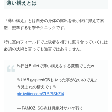
薄い構えとは
「薄い構え」とは自分の身体の露出を最小限に抑えて索
敵、照準する射撃テクニックです。
特に
室内フィールドで上級者を相手に渡り合っていくには
必須
の技術と言っても過言ではありません。
昨日はBulletで薄い構えをする変態でしたw
※UABもspeedQBもやった事がないので見よ
う見まねの構えです※
pic.twitter.com/7L5fBSbZt4
— FAMOZ ISG@11月絶対サバゲ行く