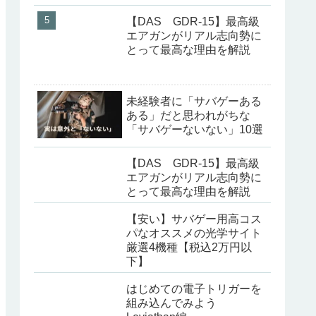
【DAS GDR-15】最高級
エアガンがリアル志向勢に
とって最高な理由を解説
未経験者に「サバゲーある
ある」だと思われがちな
「サバゲーないない」10選
【DAS GDR-15】最高級
エアガンがリアル志向勢に
とって最高な理由を解説
【安い】サバゲー用高コス
パなオススメの光学サイト
厳選4機種【税込2万円以
下】
はじめての電子トリガーを
組み込んでみよう