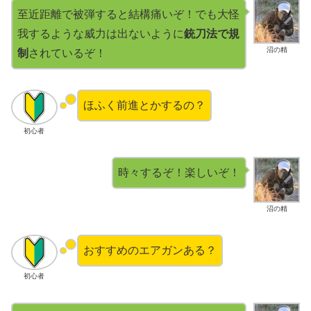
至近距離で被弾すると結構痛いぞ！でも大怪
我するような威力は出ないように
銃刀法で規
沼の精
制
されているぞ！
ほふく前進とかするの？
初心者
時々するぞ！楽しいぞ！
沼の精
おすすめのエアガンある？
初心者