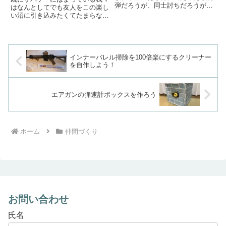
弾だろうが、同士討ちだろうが、
はなんとしてでも友人をこの楽し
威力が弱かろうがヒットです。残
い沼に引き込みたくてたまらなく
念なことにその自己申告ができな
なっています。そして「サバゲー
い人が一定数いるのは事実です。
やってみたいんだよね～」という
そのように自己申告できない人は
声を聞けば日程から装備まで全部
ゾンビと呼ばれ、蛇蝎のごとく忌
良い感じにセットアップして「あ
み...
とは来るだけ！」という状態に
インナーバレル掃除を100倍楽にするクリーナー
し...
を自作しよう！
エアガンの弾速計ボックスを作ろう
ホーム
仲間づくり
お問い合わせ
氏名