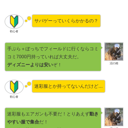
サバゲーっていくらかかるの？
初心者
手ぶら＋ぼっちでフィールドに行くならコミ
コミ7000円持っていれば大丈夫だ。
沼の精
ディズニーよりは安い
ぞ！
迷彩服とか持ってないんだけど…
初心者
迷彩服もエアガンも不要だ！とりあえず
動き
やすい服で集合
だ！