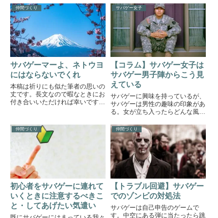
らず、新しい趣味を前にした人は
う。準備するものタオル飲み物汚
仲間づくり
サバゲー女子
大体同じ悩みを抱えています。趣
れてもいい靴と服（ジーパン＋長
味に費やされるお金や時間は、そ
袖シャツ+トレッキングブーツ推
の趣味にハマっていない人から
奨）軍手など手袋さあ、準備はで
す...
き...
サバゲーマーよ、ネトウヨ
【コラム】サバゲー女子は
にはならないでくれ
サバゲー男子陣からこう見
えている
本稿は祈りにも似た筆者の思いの
丈です。長文なので暇なときにお
サバゲーに興味を持っているが、
付き合いいただければ幸いです。
サバゲーは男性の趣味の印象があ
筆者は過去に様々なナショナリテ
る。女が立ち入ったらどんな風に
ィの背景を持つ人とサバゲーで出
思われるのか不安だという声をよ
会ったり、彼らをサバゲーに連れ
く聞きます。サバゲー男子である
仲間づくり
仲間づくり
て行ったりしました。その度にサ
筆者がフィールドに来ている女性
バゲーという自由で楽しい遊び
に対して思っている率直な意見を
が...
申し上げます。 いや...
初心者をサバゲーに連れて
【トラブル回避】サバゲー
いくときに注意するべきこ
でのゾンビの対処法
と・してあげたい気遣い
サバゲーは自己申告のゲームで
す。中空にある弾に当たったら跳
既にサバゲーにはまっている我々