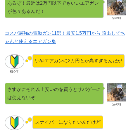
あるぞ！最近は2万円以下でもいいエアガン
が色々あるんだ！
沼の精
コスパ最強の電動ガン11選！最安1.5万円から 箱出しでち
ゃんと使えるエアガン集
いやエアガンに2万円とか高すぎるんだが
初心者
さすがにそれ以上安いのを買うとサバゲーに
は使えないぞ
沼の精
スナイパーになりたいんだけど