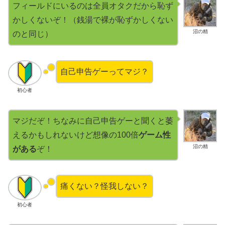
フィールドにいるのは全員オタクだから恥ず
かしくないぞ！（銭湯で裸が恥ずかしくない
沼の精
のと同じ）
自己申告ゲーってマジ？
初心者
マジだぞ！ちなみに自己申告ゲーと聞くと萎
えるかもしれないけど想像の100倍
ゲーム性
沼の精
がある
ぞ！
痛くない？怪我しない？
初心者