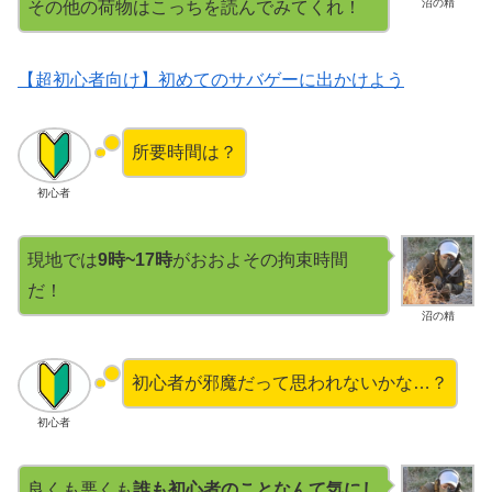
沼の精
その他の荷物はこっちを読んでみてくれ！
【超初心者向け】初めてのサバゲーに出かけよう
所要時間は？
初心者
現地では
9時~17時
がおおよその拘束時間
だ！
沼の精
初心者が邪魔だって思われないかな…？
初心者
良くも悪くも
誰も初心者のことなんて気にし